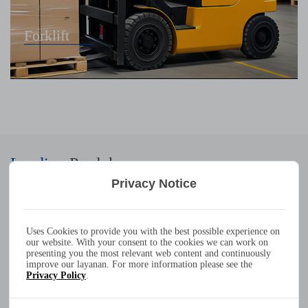
Kendaraan listrik berkecepatan rendah
Leading
Produk
Privacy Notice
Pengisi daya baterai tahan air IP65 300W 20A 10A 7A 6A 100-
240VAC
ATLAS-300
Uses Cookies to provide you with the best possible experience on
daya keluaran:
maks. 300w
our website. With your consent to the cookies we can work on
presenting you the most relevant web content and continuously
suhu operasi:
-30
°
C hingga +40
°
C
improve our layanan. For more information please see the
Privacy Policy
.
dimensi / berat:
207 x 196 x 70 mm / 3,15 kg
kelas perlindungan IP:
ip65