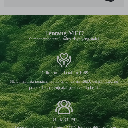
Tentang MEC
Sumber Anda untuk solusi daya yang andal
Didirikan pada tahun 1989
MEC memiliki pengalaman 35 tahun dalam R&D, desain, integrasi
produksi, dan penjualan produk di industri.
ODM/OEM
Jelajahi solusi kolaboratif dengan MEC. Insinyur ahli kami akan