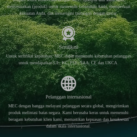
menyesuaikan (produk) untuk memenuhi kebutuhan Anda, memperkuat
kekuatan Anda, dan menavigasi tantangan dengan lancar.
Sertifikasi
Untuk sertifikat kepatuhan, MEC dapat memenuhi kebutuhan pelanggan
untuk mendapatkan UL, KC, PSE, SAA, CE dan UKCA.
Pelanggan internasional
MEC dengan bangga melayani pelanggan secara global, mengirimkan
produk melintasi batas negara. Kami berusaha keras untuk memenuhi
beragam kebutuhan klien kami, memastikan kepuasan dan kesuksesan
dalam skala internasional.