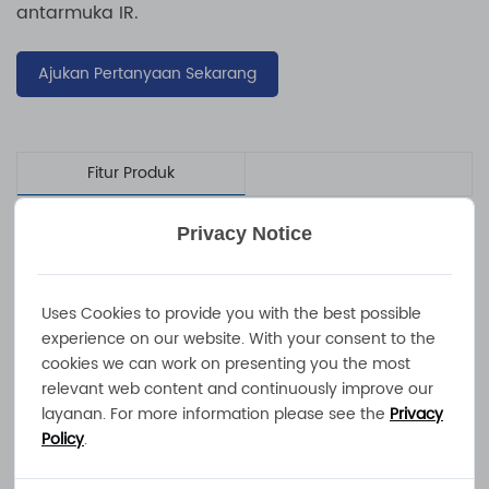
antarmuka IR.
Ajukan Pertanyaan Sekarang
Fitur Produk
spesifikasi teknis
Privacy Notice
baterai berbasis litium
Uses Cookies to provide you with the best possible
baterai li-ion, 3,6v/sel (nominal)
experience on our website. With your consent to the
cookies we can work on presenting you the most
4 detik
7 detik
10 detik
14 detik
relevant web content and continuously improve our
-
25a 17a
13a
layanan. For more information please see the
Privacy
Policy
.
Baterai LiFePO4, 3,2V/sel (nominal)