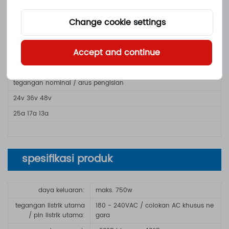
4 detik
8 detik
12 detik
14 detik
16 detik
Change cookie settings
-
25a
17a
15a
13a
Accept and continue
baterai berbasis timbal
tegangan nominal / arus pengisian
24v 36v 48v
25a 17a 13a
spesifikasi produk
daya keluaran:
maks. 750w
tegangan listrik utama
180 - 240VAC / colokan AC khusus ne
/ pin listrik utama:
gara