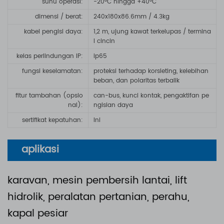
suhu operasi:
-20°C hingga +40°C
dimensi / berat:
240x180x86.6mm / 4.3kg
kabel pengisi daya
:
1,2 m, ujung kawat terkelupas / termina
l cincin
kelas perlindungan IP
:
ip65
fungsi keselamatan
:
proteksi terhadap korsleting, kelebihan
beban, dan polaritas terbalik
fitur tambahan (opsio
can-bus, kunci kontak, pengaktifan pe
nal)
:
ngisian daya
sertifikat kepatuhan
:
Ini
aplikasi
karavan, mesin pembersih lantai, lift
hidrolik, peralatan pertanian, perahu,
kapal pesiar