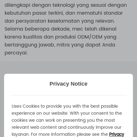
dilengkapi dengan teknologi yang sesuai dengan
kebutuhan pasar terkini, dan mematuhi standar
dan persyaratan keselamatan yang relevan.
Selama beberapa dekade, mec telah dikenal
karena kualitas dan produksi ODM/OEM yang
bertanggung jawab, mitra yang dapat Anda
percayai.
Privacy Notice
35
5000㎡
Tahun-Tahun
Tempat Produksi
Uses Cookies to provide you with the best possible
Pengalaman
Independen
experience on our website. With your consent to the
cookies we can work on presenting you the most
relevant web content and continuously improve our
layanan. For more information please see the
Privacy