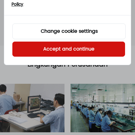
Policy
.
100+
20
Karyawan
Negara Penjualan
Change cookie settings
Accept and continue
Lingkungan Perusahaan