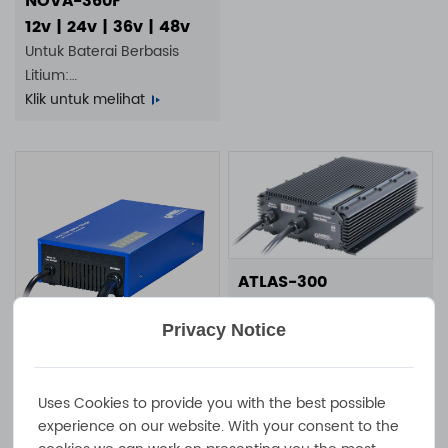
NOVA-360F
12v | 24v | 36v | 48v
Untuk Baterai Berbasis
Litium:
4S 25A | 8S 12A | 14S 7A |
Klik untuk melihat
16S 5A
ATLAS-300
Pengisi daya baterai
tahan air IP65 300W 20A
Privacy Notice
10A 7A 6A 100-240VAC
Klik untuk melihat
NOVA-750F
Pengisi daya baterai 750W
Uses Cookies to provide you with the best possible
experience on our website. With your consent to the
25A 13A 100 - 240VAC