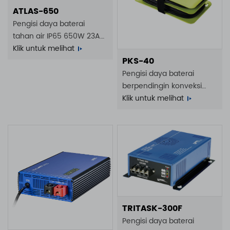
ATLAS-650
Pengisi daya baterai
tahan air IP65 650W 23A
22A 15A 11A 100 - 240VAC
Klik untuk melihat
PKS-40
Pengisi daya baterai
berpendingin konveksi
32W 2,2A 100 - 240VAC
Klik untuk melihat
IP65
TRITASK-300F
Pengisi daya baterai