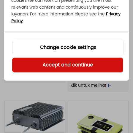
cookies we can work on presenting you the most
IP20 dengan kipas
Klik untuk melihat
relevant web content and continuously improve our
pendingin
layanan. For more information please see the
Privacy
Policy
.
Change cookie settings
ATLAS-500
Pengisi daya baterai
NOVA-1000F
Accept and continue
tahan air IP65 500W 17A
Pengisi daya baterai
11A 10A 9A 100 - 240VAC
Klik untuk melihat
berpendingin kipas 1000W
30A 21A 20A 18A 100 -
Klik untuk melihat
240VAC IP20