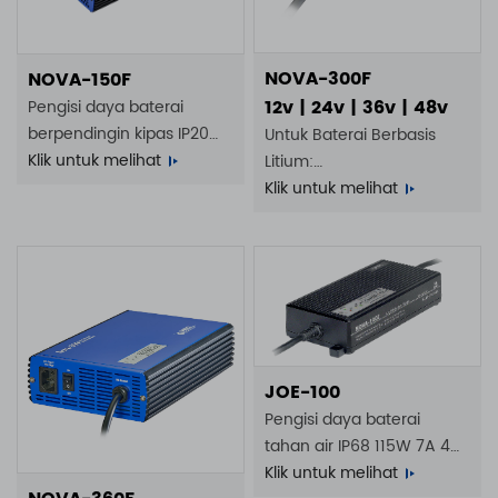
NOVA-300F
NOVA-150F
12v | 24v | 36v | 48v
Pengisi daya baterai
berpendingin kipas IP20
Untuk Baterai Berbasis
150W 10A 9A 7A 5A 100 -
Klik untuk melihat
Litium:
240VAC
4S 20A | 8S 10A | 14S 6A |
Klik untuk melihat
16S 5A
JOE-100
Pengisi daya baterai
tahan air IP68 115W 7A 4A
2.5A 2A 100 - 240VAC
Klik untuk melihat