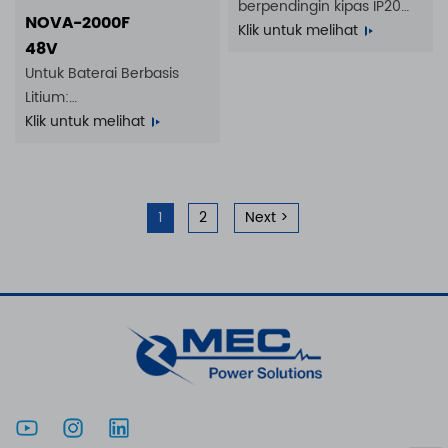
berpendingin kipas IP20
NOVA-2000F
350W 20A 10A 7A 5A 100 -
Klik untuk melihat
48V
240VAC
Untuk Baterai Berbasis
Litium:
14S 35A | 16S 35A
Klik untuk melihat
1
2
Next >