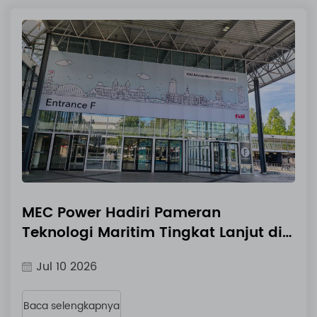
MEC Power Hadiri Pameran
Teknologi Maritim Tingkat Lanjut di
Amsterdam, Belanda & Merilis
Jul 10 2026
Pengisi Daya Industri Kelautan 3
Fase IP54 Terbaru
Baca selengkapnya