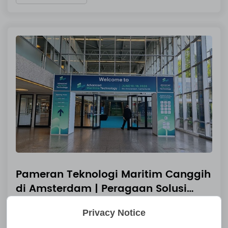
Pameran Teknologi Maritim Canggih
di Amsterdam | Peragaan Solusi
Pengisian Daya Cerdas &
Jul 10 2026
Privacy Notice
Penyimpanan Energi