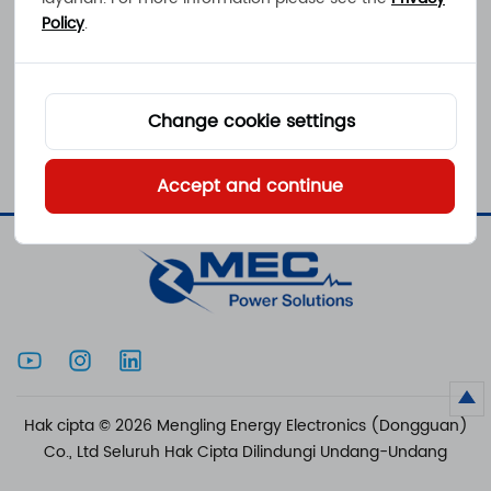
Tiongkok, dalam pengembangan paket baterai
Policy
.
lithium berlabel MEC untuk berbagai aplikasi
termasuk truk forklif gudang, truk logistik muatan
Change cookie settings
berat, atau taksi laut yang lincah melintasi danau
yang indah. di Austria.
Accept and continue
Hak cipta © 2026 Mengling Energy Electronics (Dongguan)
Co., Ltd Seluruh Hak Cipta Dilindungi Undang-Undang