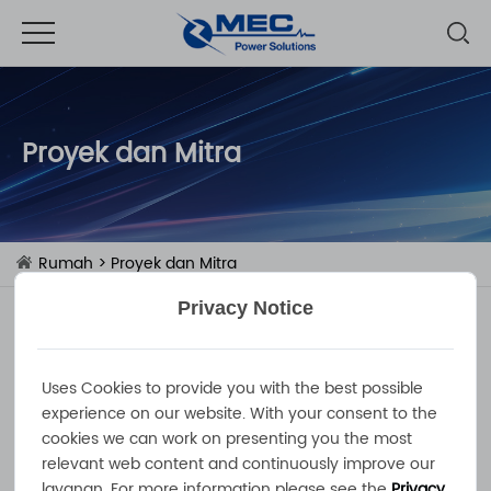
Proyek dan Mitra
Rumah
> Proyek dan Mitra
Privacy Notice
Mitra Strategis Kami
Bekerja Sama untuk Masa Depan
Uses Cookies to provide you with the best possible
Sistem Penyimpanan & Konversi Energi
experience on our website. With your consent to the
cookies we can work on presenting you the most
Sejak tahun 2018, kami telah menjalin kemitraan
relevant web content and continuously improve our
strategis dengan produsen sel baterai andal di
layanan. For more information please see the
Privacy