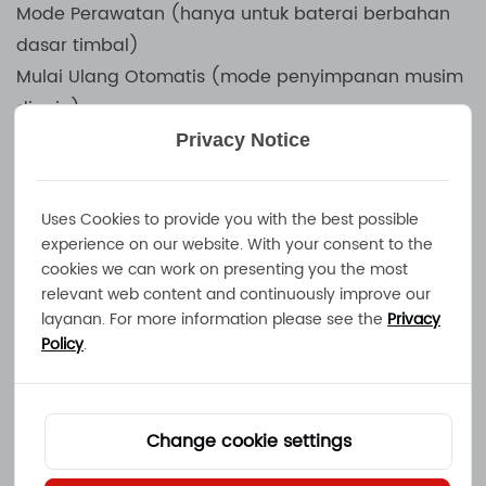
Mode Perawatan (hanya untuk baterai berbahan
dasar timbal)
Mulai Ulang Otomatis (mode penyimpanan musim
dingin)
Privacy Notice
Ajukan Pertanyaan Sekarang
Uses Cookies to provide you with the best possible
experience on our website. With your consent to the
Fitur Produk
cookies we can work on presenting you the most
relevant web content and continuously improve our
layanan. For more information please see the
Privacy
Spesifikasi teknis
Policy
.
Baterai berbasis litium
Baterai Li-ion, 3,6V/Sel (nom.)
Change cookie settings
4S
7S
10S
14S