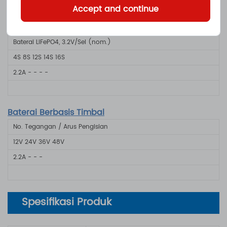
-
-
-
-
Accept and continue
Baterai LiFePO4, 3.2V/Sel (nom.)
4S
8S
12S
14S
16S
2.2A
-
-
-
-
Baterai Berbasis Timbal
No. Tegangan / Arus Pengisian
12V
24V
36V
48V
2.2A
-
-
-
Spesifikasi Produk