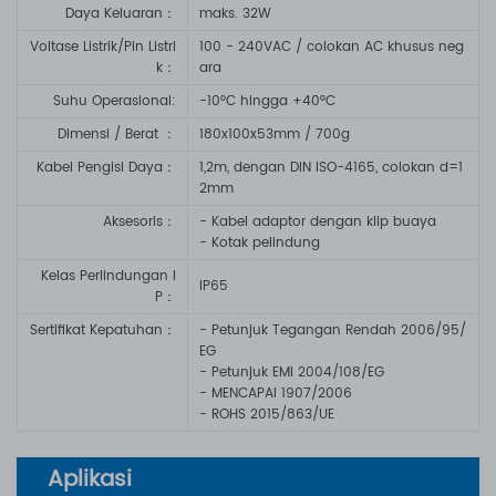
Daya Keluaran：
maks. 32W
Voltase Listrik/Pin Listri
100 - 240VAC / colokan AC khusus neg
k：
ara
Suhu Operasional:
-10°C hingga +40°C
Dimensi / Berat ：
180x100x53mm / 700g
Kabel Pengisi Daya
：
1,2m, dengan DIN ISO-4165, colokan d=1
2mm
Aksesoris
：
- Kabel adaptor dengan klip buaya
- Kotak pelindung
Kelas Perlindungan I
IP65
P
：
Sertifikat Kepatuhan
：
- Petunjuk Tegangan Rendah 2006/95/
EG
- Petunjuk EMI 2004/108/EG
- MENCAPAI 1907/2006
- ROHS 2015/863/UE
Aplikasi