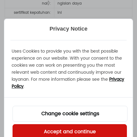
nal)
:
ngisian daya
sertifikat kepatuhan
:
Ini
aplikasi
Privacy Notice
karavan, mesin pembersih lantai, lift
Uses Cookies to provide you with the best possible
hidrolik, peralatan pertanian, perahu,
experience on our website. With your consent to the
cookies we can work on presenting you the most
kapal pesiar
relevant web content and continuously improve our
layanan. For more information please see the
Privacy
Policy
.
dokumen
lembar data teknis
Change cookie settings
panduan pengguna
Accept and continue