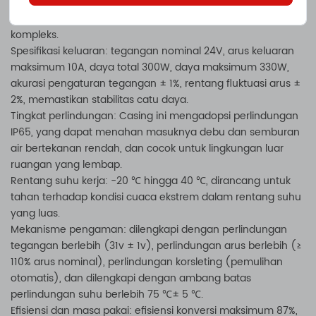
Charger tahan air 24V 10A adalah perangkat pengisian
daya DC yang dirancang khusus untuk lingkungan yang
kompleks.
Spesifikasi keluaran: tegangan nominal 24V, arus keluaran
maksimum 10A, daya total 300W, daya maksimum 330W,
akurasi pengaturan tegangan ± 1%, rentang fluktuasi arus ±
2%, memastikan stabilitas catu daya.
Tingkat perlindungan: Casing ini mengadopsi perlindungan
IP65, yang dapat menahan masuknya debu dan semburan
air bertekanan rendah, dan cocok untuk lingkungan luar
ruangan yang lembap.
Rentang suhu kerja: -20 ℃ hingga 40 ℃, dirancang untuk
tahan terhadap kondisi cuaca ekstrem dalam rentang suhu
yang luas.
Mekanisme pengaman: dilengkapi dengan perlindungan
tegangan berlebih (31v ± 1v), perlindungan arus berlebih (≥
110% arus nominal), perlindungan korsleting (pemulihan
otomatis), dan dilengkapi dengan ambang batas
perlindungan suhu berlebih 75 ℃± 5 ℃.
Efisiensi dan masa pakai: efisiensi konversi maksimum 87%,