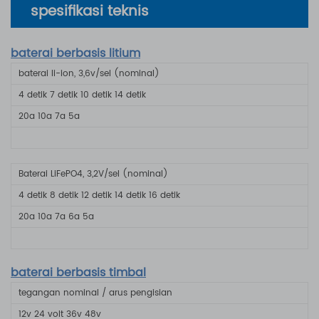
spesifikasi teknis
baterai berbasis litium
baterai li-ion, 3,6v/sel (nominal)
4 detik
7 detik
10 detik
14 detik
20a
10a
7a
5a
Baterai LiFePO4, 3,2V/sel (nominal)
4 detik
8 detik
12 detik
14 detik
16 detik
20a
10a
7a
6a
5a
baterai berbasis timbal
tegangan nominal / arus pengisian
12v
24 volt
36v
48v