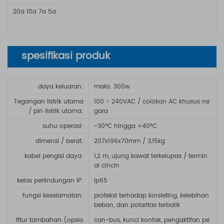
20a
10a
7a
5a
spesifikasi produk
daya keluaran:
maks. 300w
Tegangan listrik utama
100 - 240VAC / colokan AC khusus ne
/ pin listrik utama:
gara
suhu operasi:
-30°C hingga +40°C
dimensi / berat:
207x196x70mm / 3,15kg
kabel pengisi daya
:
1,2 m, ujung kawat terkelupas / termin
al cincin
kelas perlindungan IP
:
ip65
fungsi keselamatan
:
proteksi terhadap korsleting, kelebihan
beban, dan polaritas terbalik
fitur tambahan (opsio
can-bus, kunci kontak, pengaktifan pe